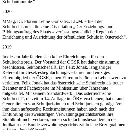
Schulautonomie.“
2020
MMag. Dr. Florian Lehne-Gonzalez, LL.M. erhielt den
Schulrechtspreis für seine Dissertation „Der Erziehungs- und
Bildungsauftrag des Staats – verfassungsrechtliche Regeln der
Einrichtung und Ausrichtung der öffentlichen Schule in Österreich“.
2019
In diesem Jahr fanden sich keine Einreichungen für den
Schulrechtspreis. Der Vorstand der ÖGSR hat daher einstimmig
beschlossen, Sektionschef i.R. Dr. Felix Jonak, langjähriger
Referent für Gesetzesbegutachtungsverfahren und einziges
Ehrenmitglied der ÖGSR, einen Ehrenpreis für sein Lebenswerk zu
verleihen. Felix Jonak hat das österreichische Schulrecht als treuer
Beamter und Fachexperte im Ministerium über Jahrzehnte
mitgestaltet. Mit seinem Standardwerk „Das österreichische
Schulrecht“, derzeit in 14. Auflage im ÖBV erschienen, hat er auch
Generationen von Schuljuristinnen und Schuljuristen geprägt. Von
ihm darin aufgestellte Rechtsmeinungen haben auch nach der
Einführung der zweistufigen Verwaltungsgerichtsbarkeit ihre
Strahlkraft nicht verloren, finden sich doch insbesondere in der
Judikatur des Bundesverwaltungsgerichts zahlreiche Bezugnahmen
auf den „Jonak/Kövesi“.