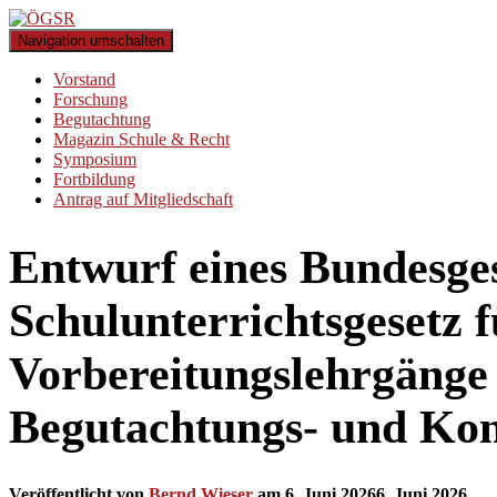
Navigation umschalten
Vorstand
Forschung
Begutachtung
Magazin Schule & Recht
Symposium
Fortbildung
Antrag auf Mitgliedschaft
Entwurf eines Bundesges
Schulunterrichtsgesetz f
Vorbereitungslehrgänge
Begutachtungs- und Kon
Veröffentlicht von
Bernd Wieser
am
6. Juni 2026
6. Juni 2026