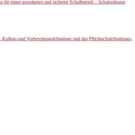
 für einen geordneten und sicheren Schulbetrieb – Schulordnung
e, Kollegs und Vorbereitungslehrgänge und das Pflichtschulerhaltungs-