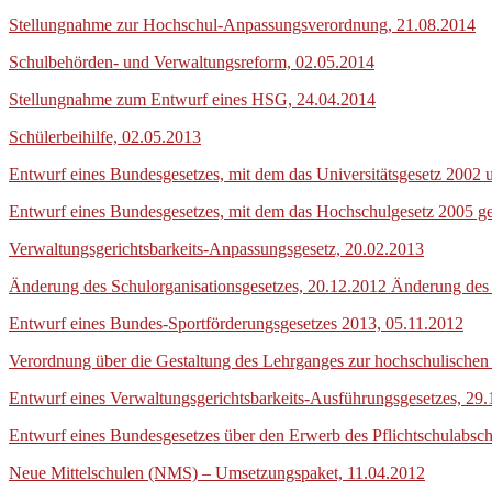
Stellungnahme zur Hochschul-Anpassungsverordnung, 21.08.2014
Schulbehörden- und Verwaltungsreform, 02.05.2014
Stellungnahme zum Entwurf eines HSG, 24.04.2014
Schülerbeihilfe, 02.05.2013
Entwurf eines Bundesgesetzes, mit dem das Universitätsgesetz 2002 
Entwurf eines Bundesgesetzes, mit dem das Hochschulgesetz 2005 ge
Verwaltungsgerichtsbarkeits-Anpassungsgesetz, 20.02.2013
Änderung des Schulorganisationsgesetzes, 20.12.2012 Änderung des 
Entwurf eines Bundes-Sportförderungsgesetzes 2013, 05.11.2012
Verordnung über die Gestaltung des Lehrganges zur hochschulischen
Entwurf eines Verwaltungsgerichtsbarkeits-Ausführungsgesetzes, 29
Entwurf eines Bundesgesetzes über den Erwerb des Pflichtschulabsc
Neue Mittelschulen (NMS) – Umsetzungspaket, 11.04.2012